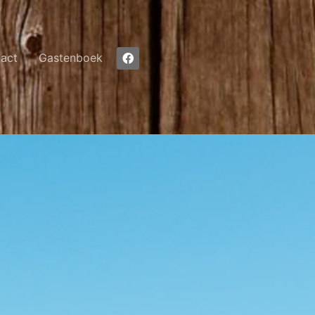
act
Gastenboek